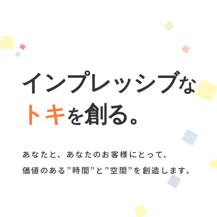
イ
ン
プ
レ
ッ
シ
ブ
な
ト
キ
創
る
。
を
あなたと、あなたのお客様にとって、
価値のある”時間”と”空間”を創造します。