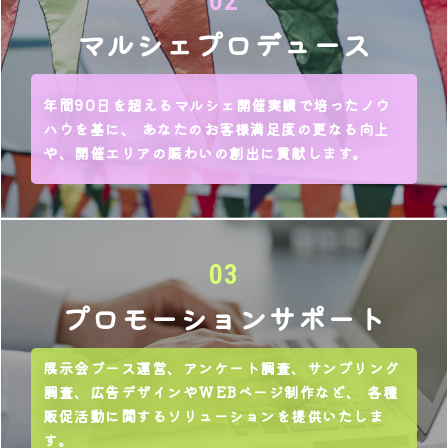
02
マルシェ
プロデュース
年間90日を超えるマルシェ開催実績で培ったノウ
ハウを基に、 あなたのお客様満足度の更なる向上
や、開催エリアの賑わいの創出に貢献します。
03
プロモーション
サポート
展示会ブース運営、アンケート調査、サンプリング
調査、広告デザインやWEBページ制作など、 各種
販促活動に関するソリューションを提供いたしま
す。